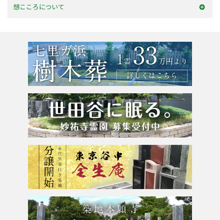
デザイン墓石
神奈川県
お墓を建てる
想こころについて
東京23区
お墓のリフォーム
選ばれる理由
東京都
墓じまい・改葬
会社案内
粉骨サービス
アクセス
よくあるご質問
お問合せ