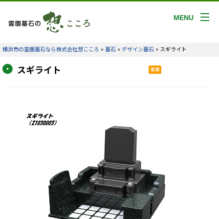
MENU
横浜市の霊園墓石なら株式会社想こころ
>
墓石
>
デザイン墓石
>
スギライト
スギライト
豪華