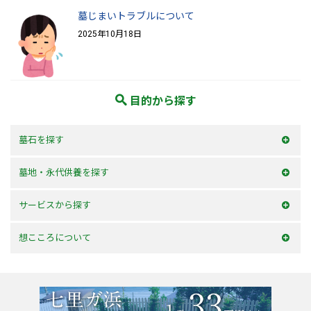
墓じまいトラブルについて
2025年10月18日
目的から探す
墓石を探す
和型墓石
墓地・永代供養を探す
洋型墓石
横浜市内
サービスから探す
デザイン墓石
神奈川県
お墓を建てる
想こころについて
東京23区
お墓のリフォーム
選ばれる理由
東京都
墓じまい・改葬
会社案内