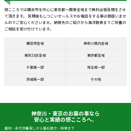
想こころでは横浜市を中心に東京都～関東全域まで無料出張見積をさせ
て頂きます。 見積後もしつこいセールスやお電話をする事は御座いませ
んのでご安心くださいませ。納骨先のご紹介から海洋散骨までご供養の
ご相談を受け付けています。
横浜市全域
神奈川県内全域
東京23区全域
東京都全域
千葉県一部
埼玉県一部
茨城県一部
その他
神奈川・東京のお墓の事なら
安心と実績の想こころへ。
墓地・永代供養探しから墓石建立・粉骨まで