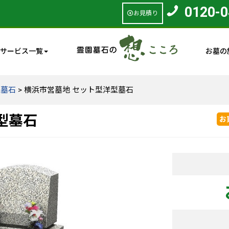
0120-0
お見積り
サービス一覧
お墓の
型墓石
>
横浜市営墓地 セット型洋型墓石
型墓石
お