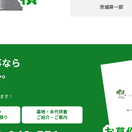
茨城県一部
事なら
へ。
ます！
い
墓地・永代供養
積り
ご紹介・ご案内