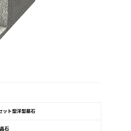
セット型洋型墓石
晶石