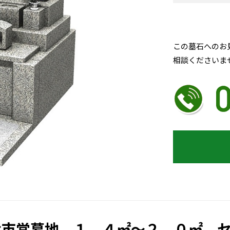
この墓石へのお
相談くださいま
浜市営墓地、１．４㎡～２．０㎡、セ