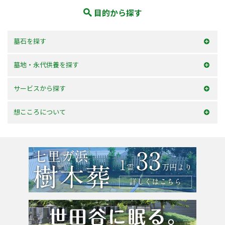
目的から探す
墓石を探す
和型墓石
墓地・永代供養を探す
洋型墓石
横浜市内
サービスから探す
デザイン墓石
神奈川県
お墓を建てる
想こころについて
東京23区
お墓のリフォーム
選ばれる理由
東京都
墓じまい・改葬
会社案内
粉骨サービス
アクセス
よくあるご質問