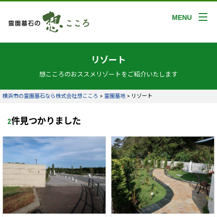
MENU
リゾート
想こころのおススメリゾートをご紹介いたします
横浜市の霊園墓石なら株式会社想こころ
>
霊園墓地
>
リゾート
件見つかりました
2