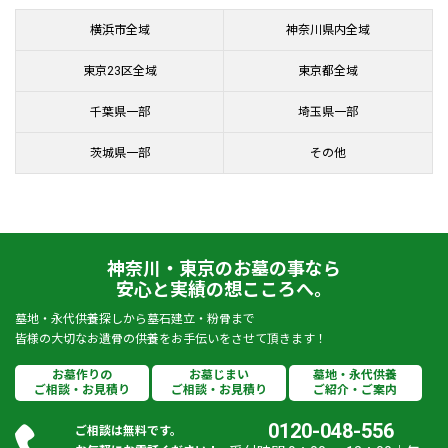
横浜市全域
神奈川県内全域
東京23区全域
東京都全域
千葉県一部
埼玉県一部
茨城県一部
その他
神奈川・東京のお墓の事なら
安心と実績の想こころへ。
墓地・永代供養探しから墓石建立・粉骨まで
皆様の大切なお遺骨の供養をお手伝いをさせて頂きます！
お墓作りの
お墓じまい
墓地・永代供養
ご相談・お見積り
ご相談・お見積り
ご紹介・ご案内
0120-048-556
ご相談は無料です。