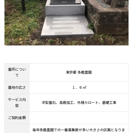
墓所につい
東京都 多磨霊園
て
墓地の広さ
１．６㎡
サービス内
洋型墓石、高級加工、外柵カロート、基礎工事
容
ご契約金額
毎年多磨霊園での一番募集数が多い大きさの区画となりま