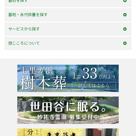
墓石を探す
和型墓石
墓地・永代供養を探す
洋型墓石
横浜市内
サービスから探す
デザイン墓石
神奈川県
お墓を建てる
想こころについて
東京23区
お墓のリフォーム
選ばれる理由
東京都
墓じまい・改葬
会社案内
粉骨サービス
アクセス
よくあるご質問
お問合せ