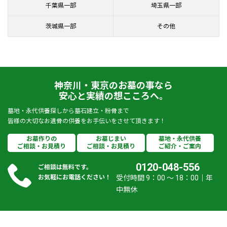
千葉県一部
埼玉県一部
茨城県一部
その他
神奈川・東京のお墓の事なら
安心と実績の想こころへ。
墓地・永代供養探しから墓石建立・粉骨まで
皆様の大切なお遺骨の供養をお手伝いをさせて頂きます！
お墓作りの
お墓じまい
墓地・永代供養
ご相談・お見積り
ご相談・お見積り
ご紹介・ご案内
0120-048-556
ご相談は無料です。
お気軽にお電話ください！
受付時間 9：00 ～ 18：00｜年
中無休