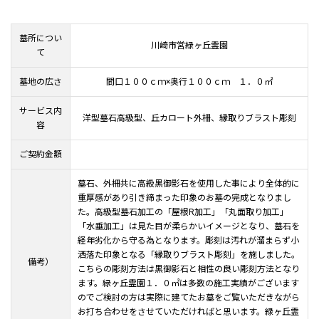
墓所につい
川崎市営緑ヶ丘霊園
て
墓地の広さ
間口１００ｃｍ×奥行１００ｃｍ １．０㎡
サービス内
洋型墓石高級型、丘カロート外柵、縁取りブラスト彫刻
容
ご契約金額
墓石、外柵共に高級黒御影石を使用した事により全体的に
重厚感があり引き締まった印象のお墓の完成となりまし
た。高級型墓石加工の「屋根R加工」「丸面取り加工」
「水垂加工」は見た目が柔らかいイメージとなり、墓石を
経年劣化から守る為となります。彫刻は汚れが溜まらず小
洒落た印象となる「縁取りブラスト彫刻」を施しました。
備考）
こちらの彫刻方法は黒御影石と相性の良い彫刻方法となり
ます。緑ヶ丘霊園１．０㎡は多数の施工実績がございます
のでご検討の方は実際に建てたお墓をご覧いただきながら
お打ち合わせをさせていただければと思います。緑ヶ丘霊