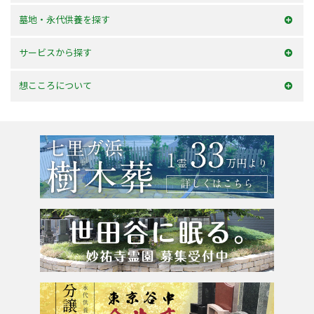
和型墓石
墓地・永代供養を探す
洋型墓石
横浜市内
サービスから探す
デザイン墓石
神奈川県
お墓を建てる
想こころについて
東京23区
お墓のリフォーム
選ばれる理由
東京都
墓じまい・改葬
会社案内
粉骨サービス
アクセス
よくあるご質問
お問合せ