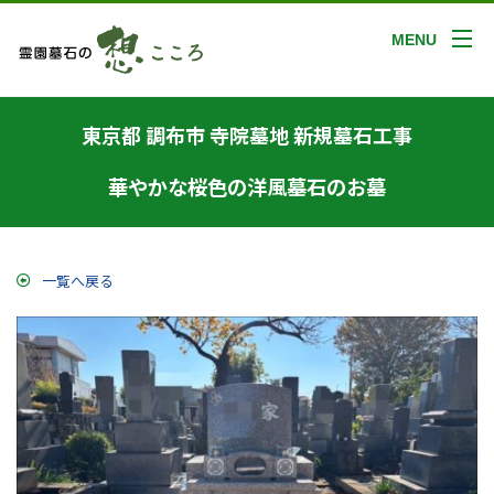
MENU
東京都 調布市 寺院墓地 新規墓石工事
華やかな桜色の洋風墓石のお墓
一覧へ戻る