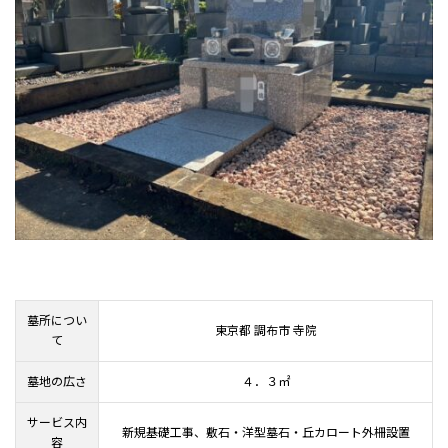
墓所につい
東京都 調布市 寺院
て
墓地の広さ
４．３㎡
サービス内
新規基礎工事、敷石・洋型墓石・丘カロート外柵設置
容