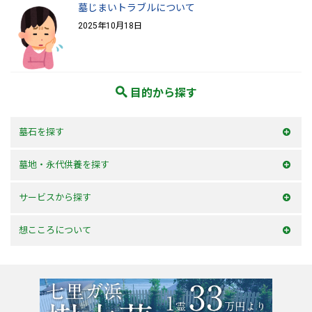
墓じまいトラブルについて
2025年10月18日
目的から探す
墓石を探す
和型墓石
墓地・永代供養を探す
洋型墓石
横浜市内
サービスから探す
デザイン墓石
神奈川県
お墓を建てる
想こころについて
東京23区
お墓のリフォーム
選ばれる理由
東京都
墓じまい・改葬
会社案内