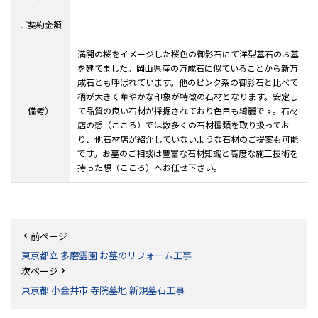
ご契約金額
満開の桜をイメージした桜色の御影石にて洋型墓石のお墓
を建てました。岡山県産の万成石に似ていることから新万
成石とも呼ばれています。他のピンク系の御影石と比べて
柄が大きく華やかな印象が特徴の石材となります。安定し
備考）
て品質の良い石材が採掘されており色目も綺麗です。石材
店の想（こころ）では数多くの石材種類を取り扱ってお
り、他石材店が紹介していないような石材のご提案も可能
です。お墓のご相談は豊富な石材知識と高度な施工技術を
持った想（こころ）へお任せ下さい。
前ページ
東京都立 多磨霊園 お墓のリフォーム工事
次ページ
東京都 小金井市 寺院墓地 新規墓石工事