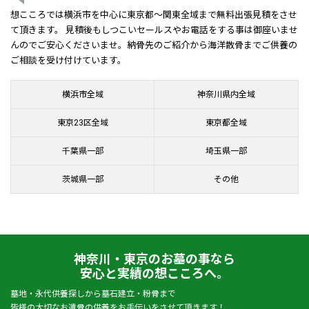
想こころでは横浜市を中心に東京都～関東全域まで無料出張見積をさせ
て頂きます。 見積後もしつこいセールスやお電話をする事は御座いませ
んのでご安心くださいませ。納骨先のご紹介から海洋散骨までご供養の
ご相談を受け付けています。
横浜市全域
神奈川県内全域
東京23区全域
東京都全域
千葉県一部
埼玉県一部
茨城県一部
その他
神奈川・東京のお墓の事なら
安心と実績の想こころへ。
墓地・永代供養探しから墓石建立・粉骨まで
皆様の大切なお遺骨の供養をお手伝いをさせて頂きます！