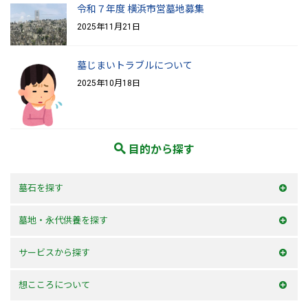
令和７年度 横浜市営墓地募集
2025年11月21日
墓じまいトラブルについて
2025年10月18日
目的から探す
墓石を探す
和型墓石
墓地・永代供養を探す
洋型墓石
横浜市内
サービスから探す
デザイン墓石
神奈川県
お墓を建てる
想こころについて