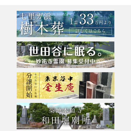
東京23区
お墓のリフォーム
選ばれる理由
東京都
墓じまい・改葬
会社案内
粉骨サービス
アクセス
よくあるご質問
お問合せ