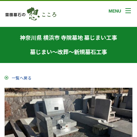
MENU
神奈川県 横浜市 寺院墓地 墓じまい工事
墓じまい～改葬～新規墓石工事
一覧へ戻る