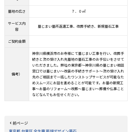
墓地の広さ
７．０㎡
サービス内
墓じまい墓所返還工事、改葬手続き、新規墓石工事
容
ご契約金額
神奈川県横浜市のお寺様にて墓じまい工事を行い、改葬手
続きと次の受け入れ先墓地の墓石工事のお手伝いをさせて
いただきました。弊社の東京都～神奈川県の墓じまい相談
窓口では墓じまい～改装の手続きサポート～次の受け入れ
備考）
先のご相談まで一括したワンストップサービスが可能なた
めスムーズにお話を進めることが可能です。お墓の新規工
事～お墓のリフォーム～改葬～墓じまい～葬儀や仏事こと
などなんでもお任せください。
前ページ
東京都 台東区 全生庵 新規デザイン墓石