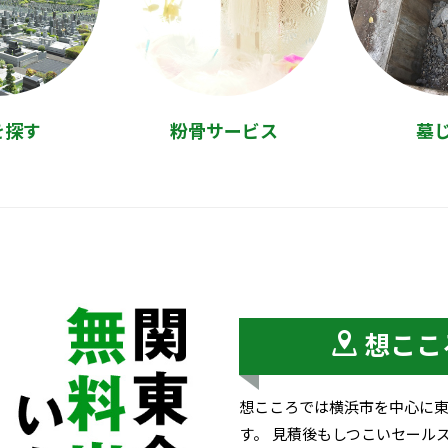
を探す
粉骨サービス
墓
想ここ
想こころでは横浜市を中心に
す。 見積後もしつこいセール