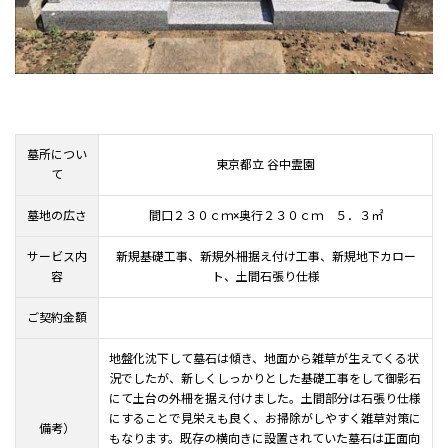
墓所につい
東京都立 谷中霊園
て
墓地の広さ
間口２３０ｃｍ×奥行２３０ｃｍ ５．３㎡
サービス内
新規基礎工事、新規外柵据え付け工事、新規地下カロー
容
ト、土間石張り仕様
ご契約金額
地盤化沈下して墓石は傾き、地面から雑草が生えてくる状
況でしたが、新しくしっかりとした基礎工事をして御影石
にて土台の外柵を据え付けました。土間部分は石張り仕様
にすることで見栄えも良く、お掃除がしやすく雑草対策に
備考）
もなります。既存の横向きに設置されていた墓石は正面向