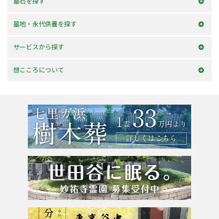
墓石を探す
和型墓石
墓地・永代供養を探す
洋型墓石
横浜市内
サービスから探す
デザイン墓石
神奈川県
お墓を建てる
想こころについて
東京23区
お墓のリフォーム
選ばれる理由
東京都
墓じまい・改葬
会社案内
粉骨サービス
アクセス
よくあるご質問
お問合せ