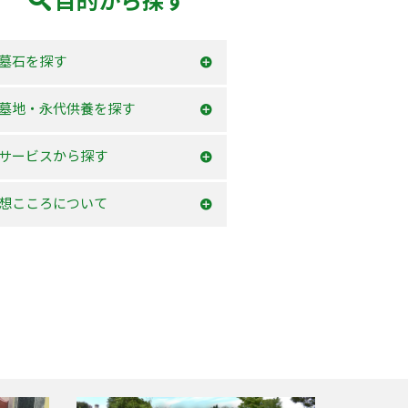
目的から探す
墓石を探す
和型墓石
墓地・永代供養を探す
洋型墓石
横浜市内
サービスから探す
デザイン墓石
神奈川県
お墓を建てる
想こころについて
東京23区
お墓のリフォーム
選ばれる理由
東京都
墓じまい・改葬
会社案内
粉骨サービス
アクセス
よくあるご質問