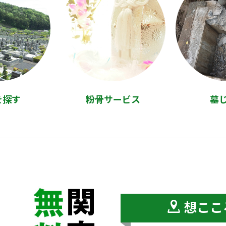
を探す
粉骨サービス
墓
想ここ