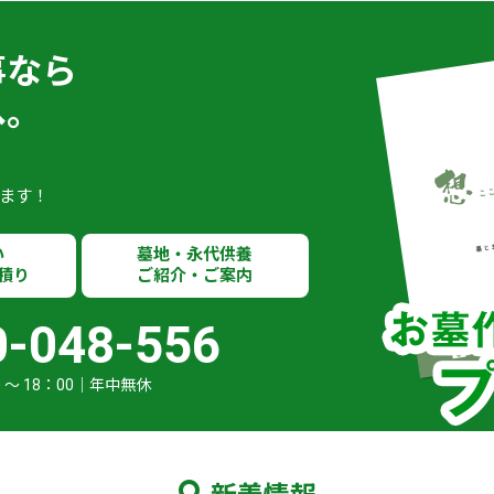
事なら
へ。
ます！
い
墓地・永代供養
積り
ご紹介・ご案内
0-048-556
 ～ 18：00｜年中無休