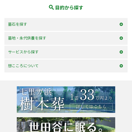
目的から探す
墓石を探す
和型墓石
墓地・永代供養を探す
洋型墓石
横浜市内
サービスから探す
デザイン墓石
神奈川県
お墓を建てる
想こころについて
東京23区
お墓のリフォーム
選ばれる理由
東京都
墓じまい・改葬
会社案内
粉骨サービス
アクセス
よくあるご質問