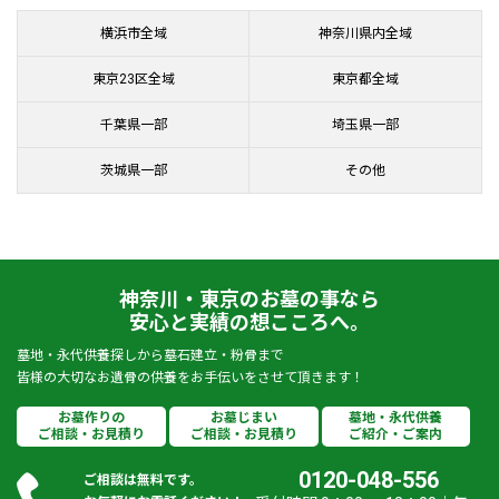
横浜市全域
神奈川県内全域
東京23区全域
東京都全域
千葉県一部
埼玉県一部
茨城県一部
その他
神奈川・東京のお墓の事なら
安心と実績の想こころへ。
墓地・永代供養探しから墓石建立・粉骨まで
皆様の大切なお遺骨の供養をお手伝いをさせて頂きます！
お墓作りの
お墓じまい
墓地・永代供養
ご相談・お見積り
ご相談・お見積り
ご紹介・ご案内
0120-048-556
ご相談は無料です。