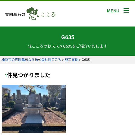
MENU
G635
想こころのおススメG635をご紹介いたします
横浜市の霊園墓石なら株式会社想こころ
>
施工事例
>
G635
件見つかりました
1