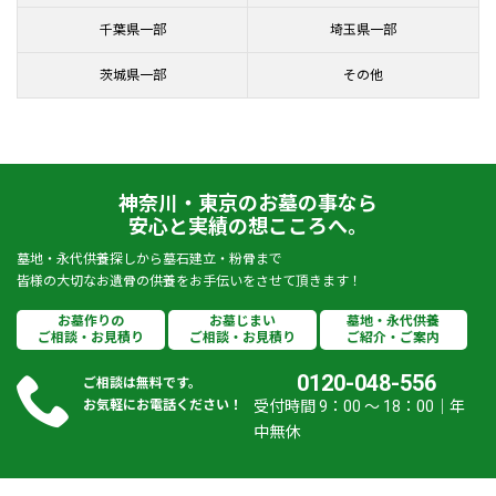
千葉県一部
埼玉県一部
茨城県一部
その他
神奈川・東京のお墓の事なら
安心と実績の想こころへ。
墓地・永代供養探しから墓石建立・粉骨まで
皆様の大切なお遺骨の供養をお手伝いをさせて頂きます！
お墓作りの
お墓じまい
墓地・永代供養
ご相談・お見積り
ご相談・お見積り
ご紹介・ご案内
0120-048-556
ご相談は無料です。
お気軽にお電話ください！
受付時間 9：00 ～ 18：00｜年
中無休