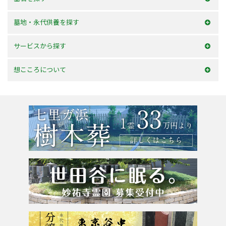
和型墓石
墓地・永代供養を探す
洋型墓石
横浜市内
サービスから探す
デザイン墓石
神奈川県
お墓を建てる
想こころについて
東京23区
お墓のリフォーム
選ばれる理由
東京都
墓じまい・改葬
会社案内
粉骨サービス
アクセス
よくあるご質問
お問合せ