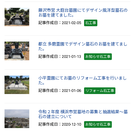
藤沢市営 大庭台墓園にてデザイン風洋型墓石の
お墓を建てました。
記事作成日：2021-02-05
石工事
都立 多磨霊園でデザイン墓石のお墓を建てまし
た。
記事作成日：2021-01-13
お知らせ石工事
小平霊園にてお墓のリフォーム工事を行いまし
た。
記事作成日：2021-01-06
リフォ－ム石工事
令和２年度 横浜市営墓地の募集と抽選結果～墓
石の建立について
記事作成日：2020-12-10
お知らせ石工事