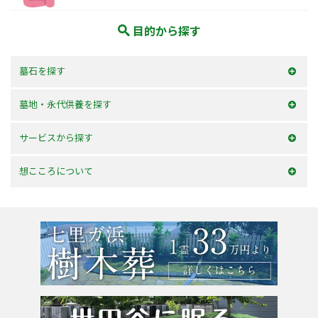
目的から探す
墓石を探す
和型墓石
墓地・永代供養を探す
洋型墓石
横浜市内
サービスから探す
デザイン墓石
神奈川県
お墓を建てる
想こころについて
東京23区
お墓のリフォーム
選ばれる理由
東京都
墓じまい・改葬
会社案内
粉骨サービス
アクセス
よくあるご質問