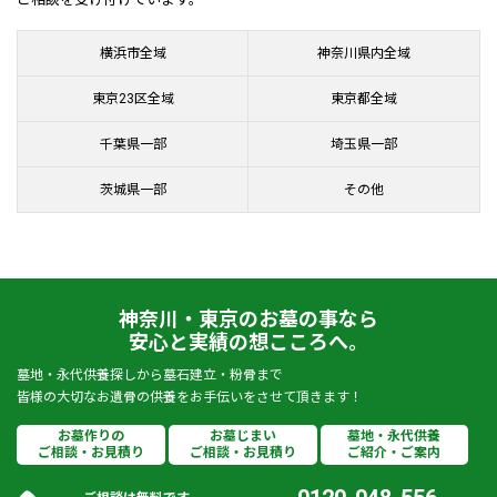
横浜市全域
神奈川県内全域
東京23区全域
東京都全域
千葉県一部
埼玉県一部
茨城県一部
その他
神奈川・東京のお墓の事なら
安心と実績の想こころへ。
墓地・永代供養探しから墓石建立・粉骨まで
皆様の大切なお遺骨の供養をお手伝いをさせて頂きます！
お墓作りの
お墓じまい
墓地・永代供養
ご相談・お見積り
ご相談・お見積り
ご紹介・ご案内